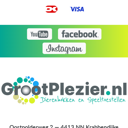
Oostpolderweg 2 — 4413 NN Krabbendijke