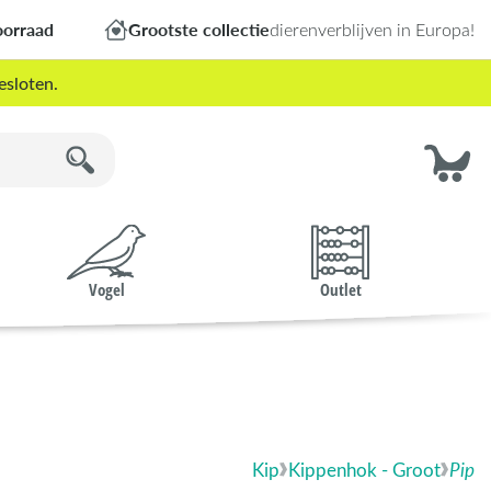
oorraad
Grootste collectie
dierenverblijven in Europa!
esloten.
Vogel
Outlet
Kip
Kippenhok - Groot
Pip