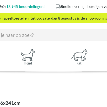
13.945 beoordelingen!
Snelle
eigen v
»
levering door
peeltoestellen. Let op: zaterdag 8 augustus is de showroom g
Hond
Kat
16x241cm