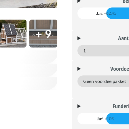
Be
Ja
€ +62,45
+ 9
Aant
Voordee
Funderi
Ja
€ +103,-