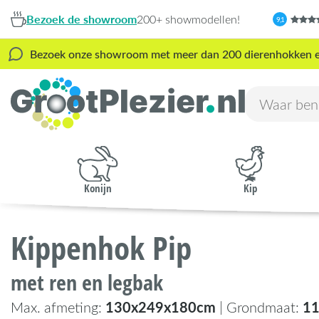
Bezoek de showroom
200+ showmodellen!
9,1
Bezoek onze showroom met meer dan 200 dierenhokken en s
Konijn
Kip
Kippenhok Pip
met ren en legbak
130x249x180cm
1
Max. afmeting:
| Grondmaat: