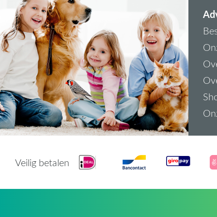
Adv
Bes
On
Ove
Ove
Sh
On
Veilig betalen