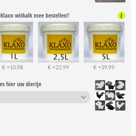
Klaxo witkalk mee bestellen?
€ +10,98
€ +22,99
€ +39,99
s hier uw diertje