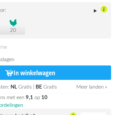
or:
20
 BTW
kdagen
In winkelwagen
NL
BE
sten:
Gratis |
Gratis
Meer landen »
9,1
10
ons met een
op
rdelingen