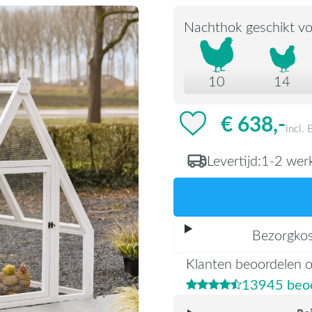
Nachthok geschikt vo
10
14
€ 638,-
incl.
Levertijd:
1-2 wer
Bezorgko
Klanten beoordelen 
13945 beoo