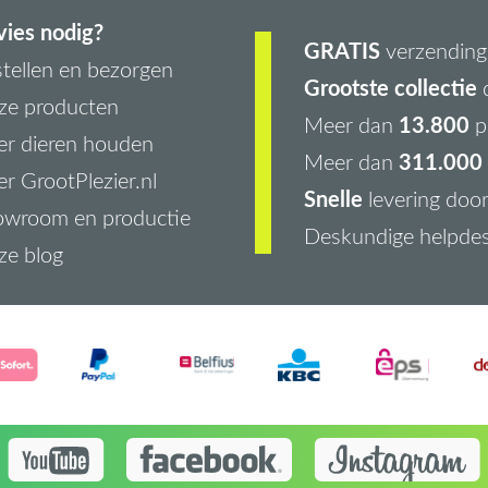
ies nodig?
GRATIS
verzending 
tellen en bezorgen
Grootste collectie
d
ze producten
13.800
Meer dan
p
r dieren houden
311.000 
Meer dan
r GrootPlezier.nl
Snelle
levering doo
owroom en productie
Deskundige helpde
ze blog