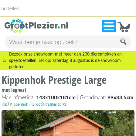
13.946 beoordelingen!
»
9,1
Bezoek onze showroom met meer dan 200 dierenhokken en
speeltoestellen. Let op: zaterdag 8 augustus is de showroom
gesloten.
Kippenhok Prestige Large
met legnest
Max. afmeting:
143x100x181cm
| Grondmaat:
99x83.5cm
Kip
Kippenhok - Groot
Prestige Large
OP=OP