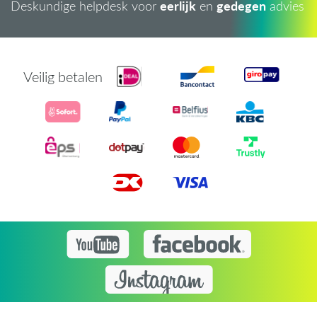
eerlijk
gedegen
Deskundige helpdesk voor
en
advies
Veilig betalen