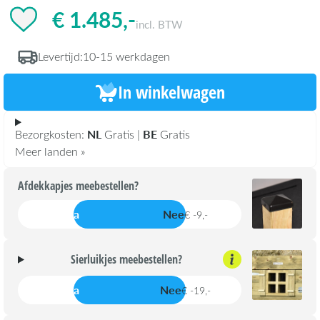
€ 1.485,-
incl. BTW
Levertijd:
10-15 werkdagen
In winkelwagen
NL
BE
Bezorgkosten:
Gratis |
Gratis
Meer landen »
Afdekkapjes meebestellen?
Ja
Nee
€ -9,-
Sierluikjes meebestellen?
Ja
Nee
€ -19,-