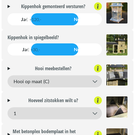
Kippenhok gemonteerd versturen?
Ja
Nee
€ +120,-
Kippenhok in spiegelbeeld?
Ja
Nee
€ +30,-
Hooi meebestellen?
Hoeveel zitstokken wilt u?
Met betonplex bodemplaat in het