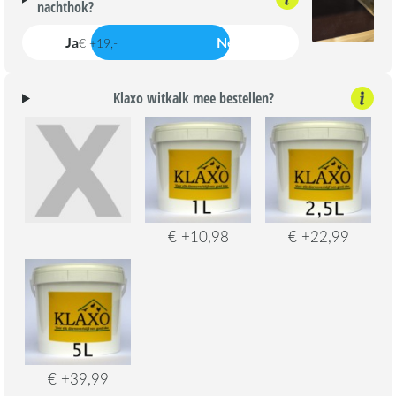
nachthok?
Ja
Nee
€ +19,-
Klaxo witkalk mee bestellen?
€ +10,98
€ +22,99
€ +39,99