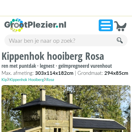
13.946 beoordelingen!
»
9,1
Kippenhok hooiberg Rosa
ren met puntdak · legnest · geïmpregneerd vurenhout
Max. afmeting:
303x114x182cm
| Grondmaat:
294x85cm
Kip
Kippenhok Hooiberg
Rosa