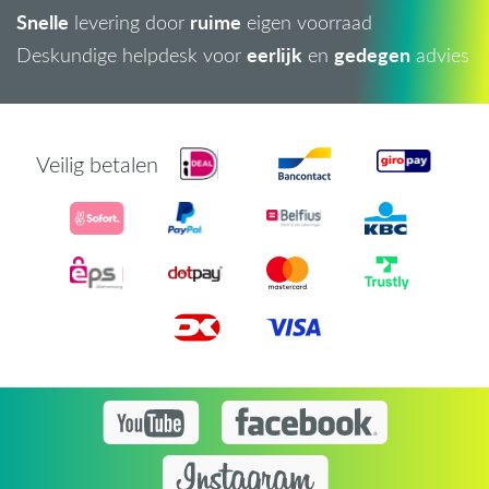
Snelle
ruime
levering door
eigen voorraad
eerlijk
gedegen
Deskundige helpdesk voor
en
advies
Veilig betalen