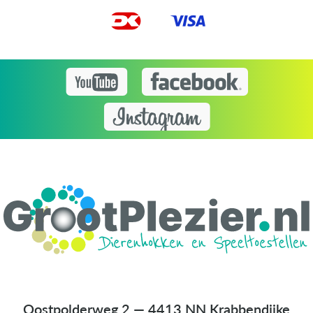
Oostpolderweg 2 — 4413 NN Krabbendijke