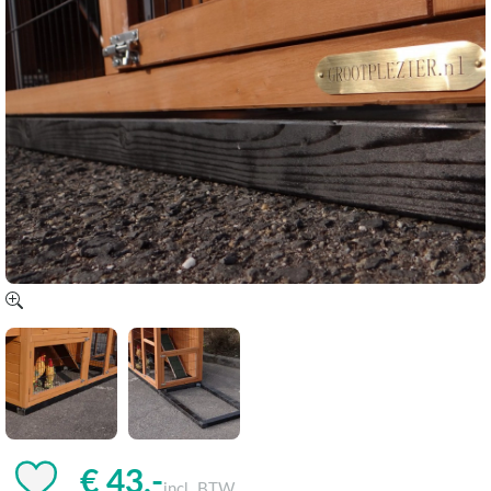
€ 43,-
incl. BTW