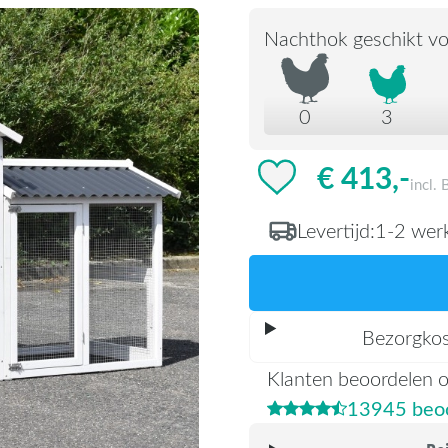
Nachthok geschikt vo
0
3
€ 413,-
incl.
Levertijd:
1-2 wer
Bezorgko
Klanten beoordelen 
13945 beoo