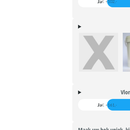
Ja
€ +102,-
Vlo
Ja
€ +161,-
Maak uw hok uniek, kie