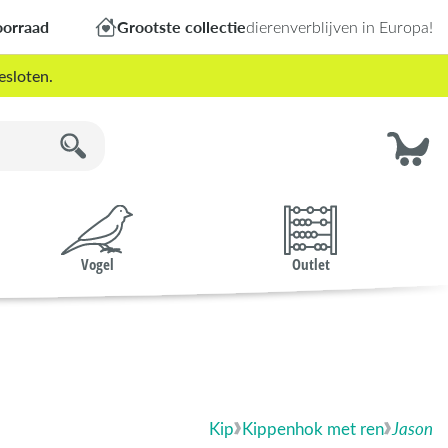
oorraad
Grootste collectie
dierenverblijven in Europa!
esloten.
Vogel
Outlet
Kip
Kippenhok met ren
Jason