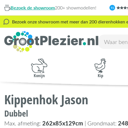
Bezoek de showroom
200+ showmodellen!
9,1
Bezoek onze showroom met meer dan 200 dierenhokken en s
Konijn
Kip
Kippenhok Jason
Dubbel
262x85x129cm
248
Max. afmeting:
| Grondmaat: