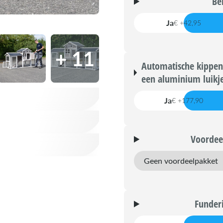
Be
Ja
€ +42,95
+ 11
Automatische kippen
een aluminium luikj
Ja
€ +177,90
Voordee
Funderi