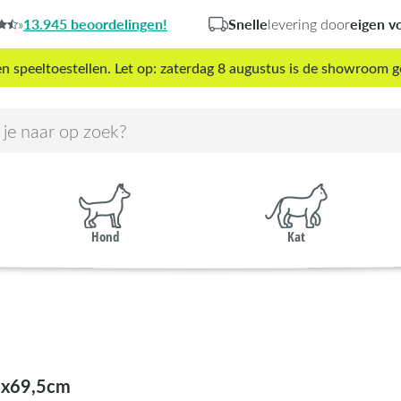
13.945 beoordelingen!
Snelle
eigen v
»
levering door
peeltoestellen. Let op: zaterdag 8 augustus is de showroom g
Hond
Kat
x69,5cm