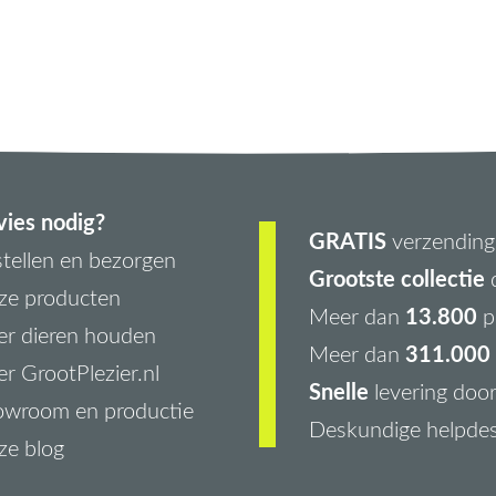
ies nodig?
GRATIS
verzending 
tellen en bezorgen
Grootste collectie
d
ze producten
13.800
Meer dan
p
r dieren houden
311.000 
Meer dan
r GrootPlezier.nl
Snelle
levering doo
owroom en productie
Deskundige helpde
ze blog