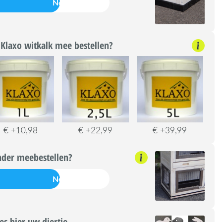
Nee
Klaxo witkalk mee bestellen?
€ +10,98
€ +22,99
€ +39,99
nder meebestellen?
Nee
s hier uw diertje