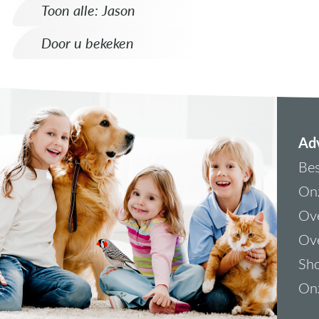
Toon alle: Jason
Door u bekeken
Adv
Bes
On
Ove
Ove
Sh
On