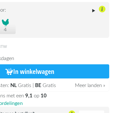
or:
4
 BTW
kdagen
In winkelwagen
NL
BE
sten:
Gratis |
Gratis
Meer landen »
9,1
10
ons met een
op
rdelingen