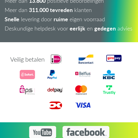
13.800
Meer dan
positieve beoordelingen
311.000 tevreden
Meer dan
klanten
Snelle
ruime
levering door
eigen voorraad
eerlijk
gedegen
Deskundige helpdesk voor
en
advies
Veilig betalen