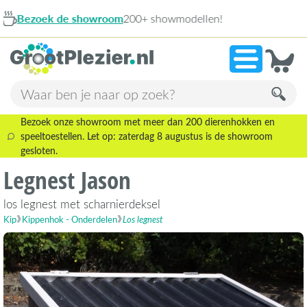
howmodellen!
9,1
Bezoek onze showroom met meer dan 200 dierenhokken en
speeltoestellen. Let op: zaterdag 8 augustus is de showroom
gesloten.
Legnest Jason
los legnest met scharnierdeksel
Kip
Kippenhok - Onderdelen
Los legnest