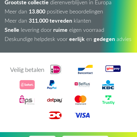
Grootste collectie
dierenverblijven in Europa
13.800
Meer dan
positieve beoordelingen
311.000 tevreden
Meer dan
klanten
Snelle
ruime
levering door
eigen voorraad
eerlijk
gedegen
Deskundige helpdesk voor
en
advies
Veilig betalen