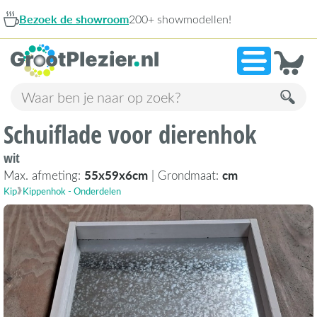
wroom
200+ showmodellen!
9,1
Schuiflade voor dierenhok
wit
Max. afmeting:
55x59x6cm
| Grondmaat:
cm
Kip
Kippenhok - Onderdelen