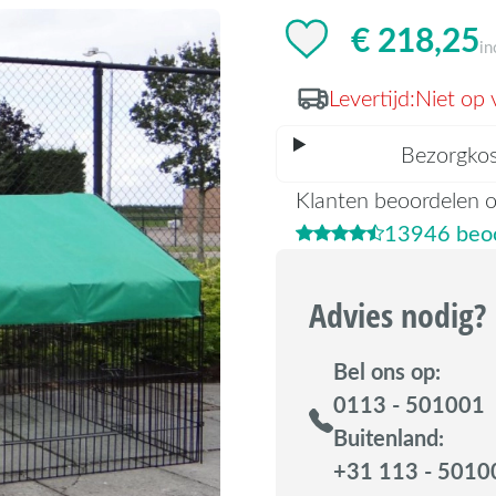
€ 218,25
in
Levertijd:
Niet op 
Bezorgko
Klanten beoordelen 
13946 beoo
Advies nodig?
Bel ons op:
0113 - 501001
Buitenland:
+31 113 - 5010