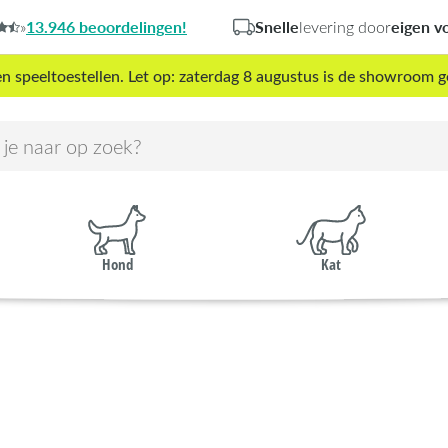
13.946 beoordelingen!
Snelle
eigen v
»
levering door
peeltoestellen. Let op: zaterdag 8 augustus is de showroom g
Hond
Kat