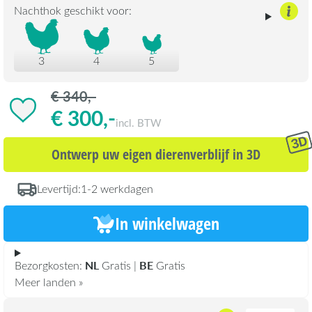
Nachthok geschikt voor:
3
4
5
€ 340,-
€ 300,-
incl. BTW
Ontwerp uw eigen dierenverblijf in 3D
Levertijd:
1-2 werkdagen
In winkelwagen
NL
BE
Bezorgkosten:
Gratis |
Gratis
Meer landen »