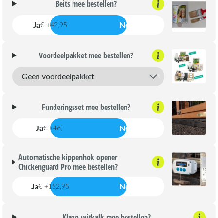
Beits mee bestellen?
Ja
Nee
€ +42,95
Voordeelpakket mee bestellen?
Funderingsset mee bestellen?
Ja
Nee
€ +46,-
Automatische kippenhok opener
Chickenguard Pro mee bestellen?
Ja
Nee
€ +152,95
Klaxo witkalk mee bestellen?