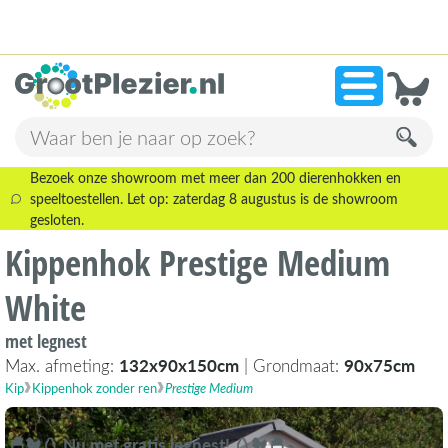
13.945 beoordelingen!
»
9,1
Bezoek onze showroom met meer dan 200 dierenhokken en
speeltoestellen. Let op: zaterdag 8 augustus is de showroom
gesloten.
Kippenhok Prestige Medium
White
met legnest
Max. afmeting:
132x90x150cm
| Grondmaat:
90x75cm
Kip
Kippenhok zonder ren
Prestige Medium
🐣🐔🥚 Nu met gratis legnest! 🥚🐔🐣