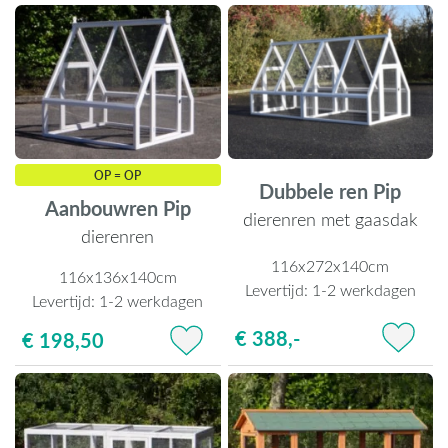
OP = OP
Dubbele ren Pip
Aanbouwren Pip
dierenren met gaasdak
dierenren
116x272x140cm
116x136x140cm
Levertijd:
1-2 werkdagen
Levertijd:
1-2 werkdagen
€ 388,-
€ 198,50