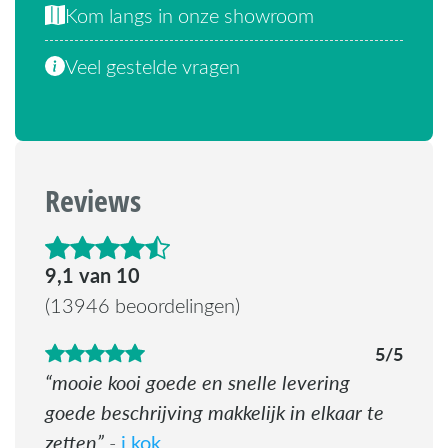
Kom langs in onze showroom
Veel gestelde vragen
Reviews
4.6 van de 5 sterren
9,1 van 10
(13946 beoordelingen)
5/5
mooie kooi goede en snelle levering
goede beschrijving makkelijk in elkaar te
zetten
j kok
-