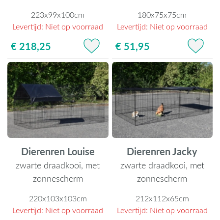
223x99x100cm
180x75x75cm
Levertijd:
Niet op voorraad
Levertijd:
Niet op voorraad
€ 218,25
€ 51,95
Dierenren Louise
Dierenren Jacky
zwarte draadkooi, met
zwarte draadkooi, met
zonnescherm
zonnescherm
220x103x103cm
212x112x65cm
Levertijd:
Niet op voorraad
Levertijd:
Niet op voorraad