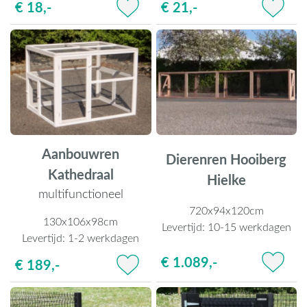
€ 18,-
€ 21,-
Aanbouwren
Dierenren Hooiberg
Kathedraal
Hielke
multifunctioneel
720x94x120cm
130x106x98cm
Levertijd:
10-15 werkdagen
Levertijd:
1-2 werkdagen
€ 1.089,-
€ 189,-