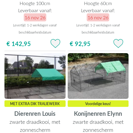
Hoogte 100cm
Hoogte 60cm
Leverbaar vanaf:
Leverbaar vanaf:
16 nov 26
16 nov 26
Levertijd: 1-2 werkdagen vanaf
Levertijd: 1-2 werkdagen vanaf
beschikbaarheidsdatum
beschikbaarheidsdatum
€ 142,95
€ 92,95
MET EXTRA DIK TRALIEWERK
Voordelige keus!
Dierenren Louis
Konijnenren Elynn
zwarte draadkooi, met
zwarte draadkooi, met
zonnescherm
zonnescherm