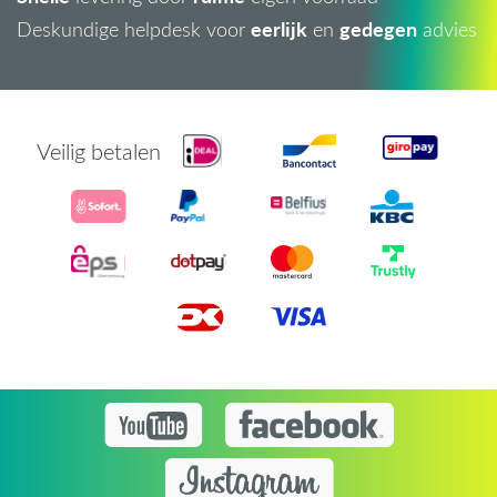
eerlijk
gedegen
Deskundige helpdesk voor
en
advies
Veilig betalen