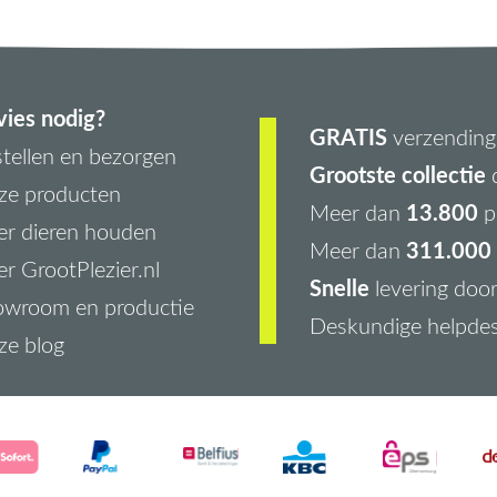
ies nodig?
GRATIS
verzending 
tellen en bezorgen
Grootste collectie
d
ze producten
13.800
Meer dan
p
r dieren houden
311.000 
Meer dan
r GrootPlezier.nl
Snelle
levering doo
owroom en productie
Deskundige helpde
ze blog