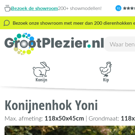
Bezoek de showroom
200+ showmodellen!
9,1
Bezoek onze showroom met meer dan 200 dierenhokken en s
Konijn
Kip
Konijnenhok Yoni
118x50x45cm
118
Max. afmeting:
| Grondmaat: