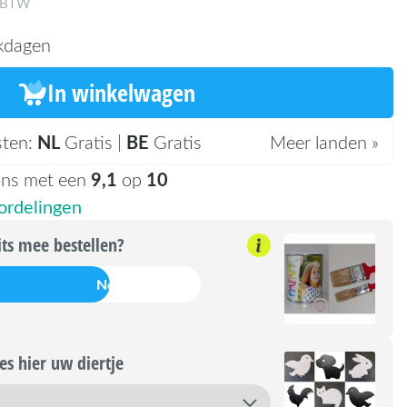
. BTW
kdagen
In winkelwagen
NL
BE
sten:
Gratis |
Gratis
Meer landen »
9,1
10
ons met een
op
rdelingen
its mee bestellen?
Nee
s hier uw diertje