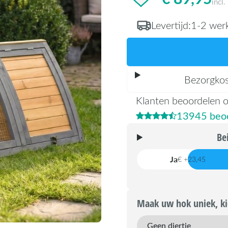
incl
Levertijd:
1-2 wer
Bezorgko
Klanten beoordelen 
13945 beoo
Be
Ja
€ +23,45
Maak uw hok uniek, kie