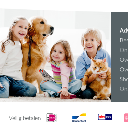
Adv
Bes
On
Ove
Ove
Sh
On
Veilig betalen