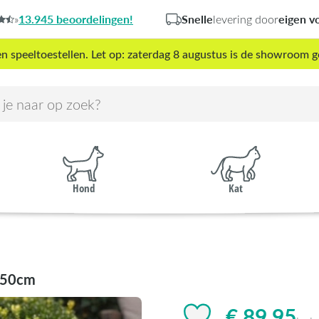
13.945 beoordelingen!
Snelle
eigen v
»
levering door
peeltoestellen. Let op: zaterdag 8 augustus is de showroom g
Hond
Kat
x50cm
€ 89,95