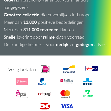
aangegeven)
Grootste collectie
dierenverblijven in Europa
13.800
Meer dan
positieve beoordelingen
311.000 tevreden
Meer dan
klanten
Snelle
ruime
levering door
eigen voorraad
eerlijk
gedegen
Deskundige helpdesk voor
en
advies
Veilig betalen