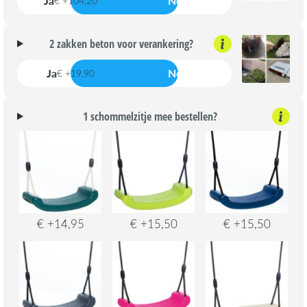
Ja
Nee
€ +104,20
2 zakken beton voor verankering?
Ja
Nee
€ +19,90
1 schommelzitje mee bestellen?
€ +14,95
€ +15,50
€ +15,50