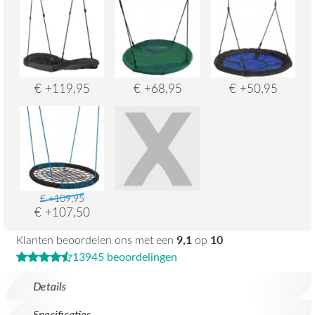
€ +119,95
€ +68,95
€ +50,95
€ +109,95
€ +107,50
9,1
10
Klanten beoordelen ons met een
op
13945 beoordelingen
Details
Specificaties