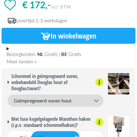
€ 172,-
incl. BTW
Levertijd:
1-3 werkdagen
In winkelwagen
NL
BE
Bezorgkosten:
Gratis |
Gratis
Meer landen »
Schommel in geïmpregneerd vuren,
onbehandeld Douglas hout of
Douglas/zwart?
Met luxe kogelgelagerde Marathon haken
(i.p.v. standaard schommelhaken)?