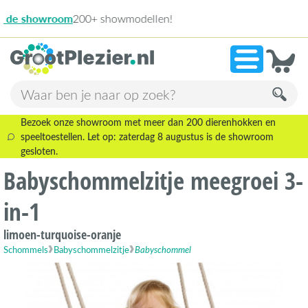
13.946 b
»
9,1
Bezoek onze showroom met meer dan 200 dierenhokken en
speeltoestellen. Let op: zaterdag 8 augustus is de showroom
gesloten.
Babyschommelzitje meegroei 3-
in-1
limoen-turquoise-oranje
Schommels
Babyschommelzitje
Babyschommel