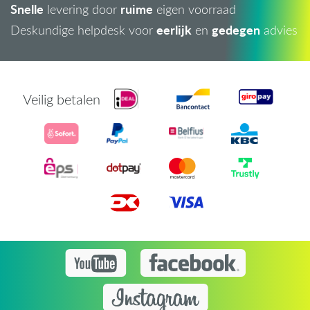
Snelle
ruime
levering door
eigen voorraad
eerlijk
gedegen
Deskundige helpdesk voor
en
advies
Veilig betalen