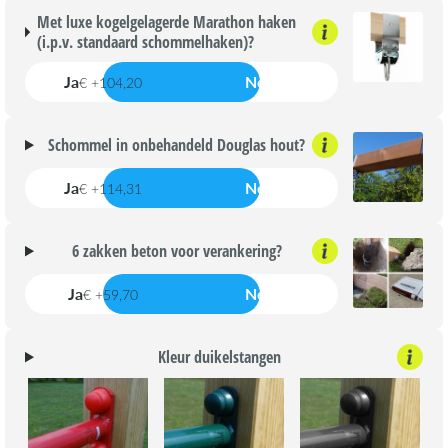
Met luxe kogelgelagerde Marathon haken
(i.p.v. standaard schommelhaken)?
Ja
Nee
€ +104,20
Schommel in onbehandeld Douglas hout?
Ja
Nee
€ +114,31
6 zakken beton voor verankering?
Ja
Nee
€ +59,70
Kleur duikelstangen