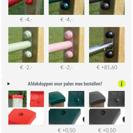
€ -4,-
€ -4,-
€ -2,-
€ -2,-
€ +81,60
Afdekdoppen voor palen mee bestellen?
€ +0,50
€ +0,50