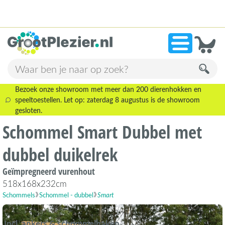
13.945 beoordelingen!
»
9,1
Bezoek onze showroom met meer dan 200 dierenhokken en
speeltoestellen. Let op: zaterdag 8 augustus is de showroom
gesloten.
Schommel Smart Dubbel met
dubbel duikelrek
Geïmpregneerd vurenhout
518x168x232cm
Schommels
Schommel - dubbel
Smart
Incl. ankers & schommelhaken