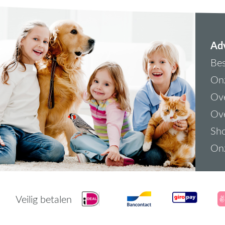
Adv
Bes
On
Ove
Ove
Sh
On
Veilig betalen