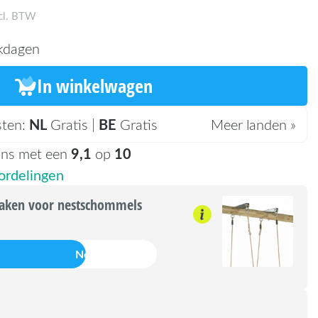
cl. BTW
kdagen
In winkelwagen
NL
BE
sten:
Gratis |
Gratis
Meer landen »
9,1
10
ons met een
op
rdelingen
aken voor nestschommels
Nee