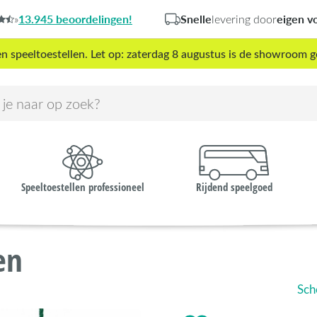
13.945 beoordelingen!
Snelle
eigen v
»
levering door
peeltoestellen. Let op: zaterdag 8 augustus is de showroom g
Speeltoestellen professioneel
Rijdend speelgoed
en
Sch