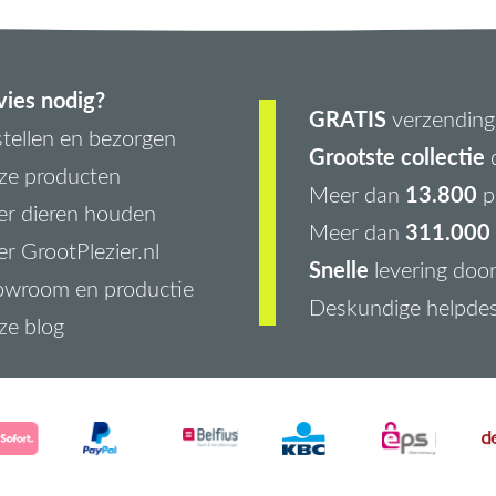
ies nodig?
GRATIS
verzending 
tellen en bezorgen
Grootste collectie
d
ze producten
13.800
Meer dan
p
r dieren houden
311.000 
Meer dan
r GrootPlezier.nl
Snelle
levering doo
owroom en productie
Deskundige helpde
ze blog