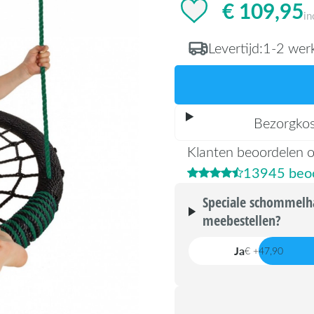
€ 109,95
in
Levertijd:
1-2 wer
Bezorgko
Klanten beoordelen 
13945 beoo
Speciale schommelh
meebestellen?
Ja
€ +47,90