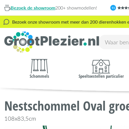
Bezoek de showroom
200+ showmodellen!
9,1
Bezoek onze showroom met meer dan 200 dierenhokken en s
Schommels
Speeltoestellen particulier
Nestschommel Oval gro
108x83,5cm