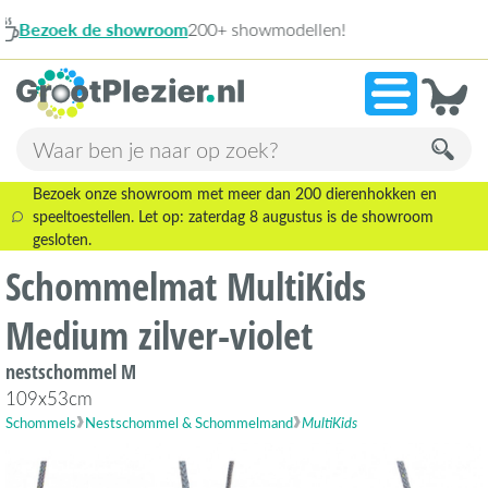
modellen!
1
»
9,1
Bezoek onze showroom met meer dan 200 dierenhokken en
speeltoestellen. Let op: zaterdag 8 augustus is de showroom
gesloten.
Schommelmat MultiKids
Medium zilver-violet
nestschommel M
109x53cm
Schommels
Nestschommel & Schommelmand
MultiKids