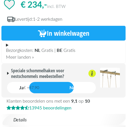
€ 234,-
incl. BTW
Levertijd:
1-2 werkdagen
In winkelwagen
NL
BE
Bezorgkosten:
Gratis |
Gratis
Meer landen »
Speciale schommelhaken voor
nestschommels meebestellen?
Ja
Nee
€ +47,90
9,1
10
Klanten beoordelen ons met een
op
13945 beoordelingen
Details