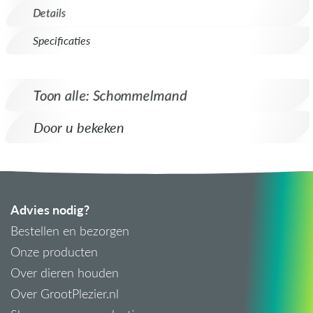
Details
Specificaties
Toon alle: Schommelmand
Door u bekeken
Advies nodig?
Bestellen en bezorgen
Onze producten
Over dieren houden
Over GrootPlezier.nl