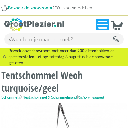
Bezoek de showroom
200+ showmodellen!
Bezoek onze showroom met meer dan 200 dierenhokken en
speeltoestellen. Let op: zaterdag 8 augustus is de showroom
gesloten.
Tentschommel Weoh
turquoise/geel
Schommels
Nestschommel & Schommelmand
Schommelmand