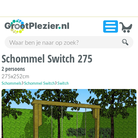
13.945 beoordelingen!
»
9,1
Schommel Switch 275
2 persoons
275x252cm
Schommels
Schommel Switch
Switch