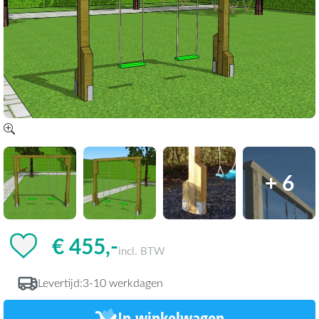
+ 6
€ 455,-
incl. BTW
Levertijd:
3-10 werkdagen
In winkelwagen