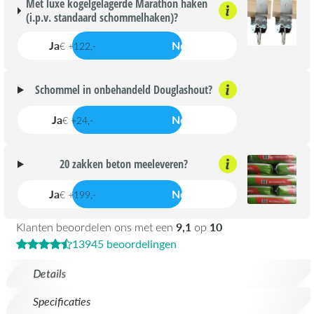
Met luxe kogelgelagerde Marathon haken
(i.p.v. standaard schommelhaken)?
Ja
Nee
€ +122,-
Schommel in onbehandeld Douglashout?
Ja
Nee
€ +24,-
20 zakken beton meeleveren?
Ja
Nee
€ +199,-
9,1
10
Klanten beoordelen ons met een
op
13945 beoordelingen
Details
Specificaties