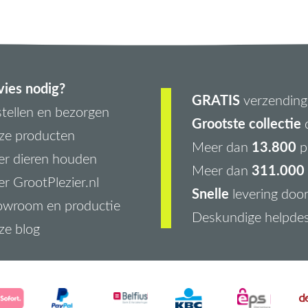
ies nodig?
GRATIS
verzending 
tellen en bezorgen
Grootste collectie
d
ze producten
13.800
Meer dan
p
r dieren houden
311.000 
Meer dan
r GrootPlezier.nl
Snelle
levering doo
owroom en productie
Deskundige helpde
ze blog