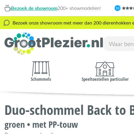
Bezoek de showroom
200+ showmodellen!
9,1
Bezoek onze showroom met meer dan 200 dierenhokken en s
Schommels
Speeltoestellen particulier
Duo-schommel Back to 
groen • met PP-touw