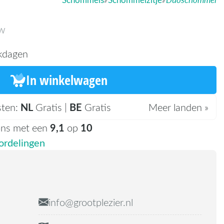
TW
kdagen
In winkelwagen
NL
BE
sten:
Gratis |
Gratis
Meer landen »
9,1
10
ons met een
op
rdelingen
info@grootplezier.nl