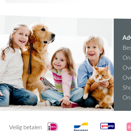
Adv
Bes
On
Ove
Ove
Sh
On
Veilig betalen