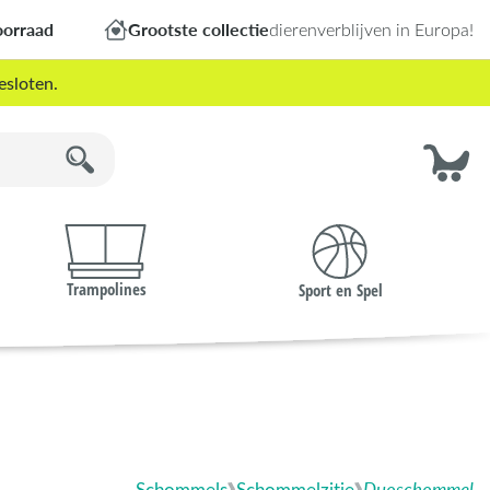
oorraad
Grootste collectie
dierenverblijven in Europa!
esloten.
Trampolines
Sport en Spel
Schommels
Schommelzitje
Duoschommel