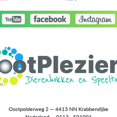
Oostpolderweg 2 — 4413 NN Krabbendijke
Nederland
—
0113 - 501001