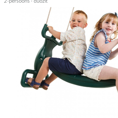
2-persoons · duozit