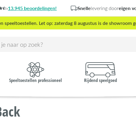
13.945 beoordelingen!
Snelle
eigen v
»
levering door
peeltoestellen. Let op: zaterdag 8 augustus is de showroom g
Speeltoestellen professioneel
Rijdend speelgoed
Back