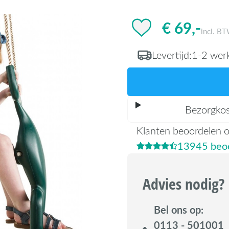
€ 69,-
incl. B
Levertijd:
1-2 wer
Bezorgko
Klanten beoordelen 
13945 beoo
Advies nodig?
Bel ons op:
0113 - 501001