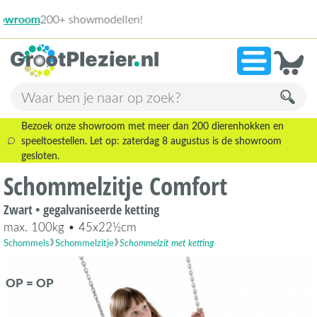
13.945 beoo
»
9,1
Bezoek onze showroom met meer dan 200 dierenhokken en
speeltoestellen. Let op: zaterdag 8 augustus is de showroom
gesloten.
Schommelzitje Comfort
Zwart • gegalvaniseerde ketting
max. 100kg • 45x22½cm
Schommels
Schommelzitje
Schommelzit met ketting
OP = OP