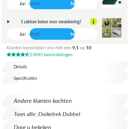
Ja
Nee
€ +10,80
3 zakken beton voor verankering?
Ja
Nee
€ +38,85
9,1
10
Klanten beoordelen ons met een
op
13945 beoordelingen
Details
Specificaties
Andere klanten kochten
Toon alle: Duikelrek Dubbel
Door u bekeken