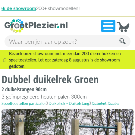
13.945 beo
»
9,1
Bezoek onze showroom met meer dan 200 dierenhokken en
speeltoestellen. Let op: zaterdag 8 augustus is de showroom
gesloten.
Dubbel duikelrek Groen
2 duikelstangen 90cm
3 geïmpregneerd houten palen 300cm
Speeltoestellen particulier
Duikelrek - Duikelstang
Duikelrek Dubbel
Extra dikke palen: 12x12cm