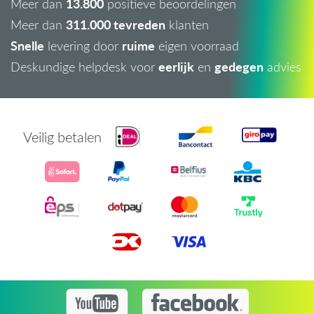
13.800
Meer dan
positieve beoordelingen
311.000 tevreden
Meer dan
klanten
Snelle
ruime
levering door
eigen voorraad
eerlijk
gedegen
Deskundige helpdesk voor
en
advies
Veilig betalen