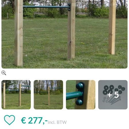
+ 5
€ 277,-
incl. BTW