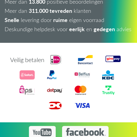
13.800
Meer dan
positieve beoordelingen
311.000 tevreden
Meer dan
klanten
Snelle
ruime
levering door
eigen voorraad
eerlijk
gedegen
Deskundige helpdesk voor
en
advies
Veilig betalen