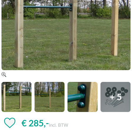
+ 5
€ 285,-
incl. BTW