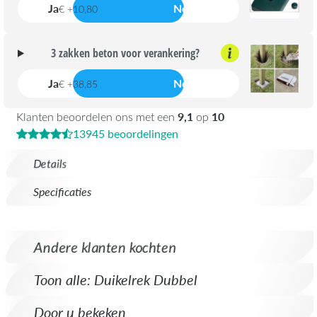
Ja
Nee
€ +10,80
3 zakken beton voor verankering?
Ja
Nee
€ +38,85
9,1
10
Klanten beoordelen ons met een
op
13945 beoordelingen
Details
Specificaties
Andere klanten kochten
Toon alle: Duikelrek Dubbel
Door u bekeken