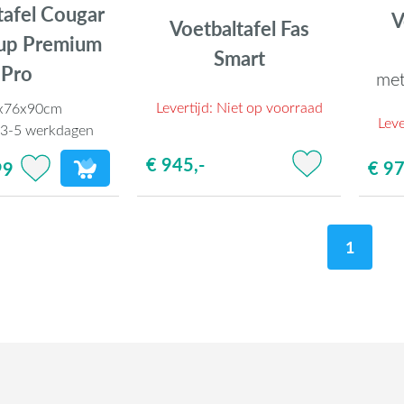
tafel Cougar
V
Voetbaltafel Fas
up Premium
Smart
Pro
met
Levertijd:
Niet op voorraad
x76x90cm
Leve
:
3-5 werkdagen
€ 945,-
€ 97
99
1