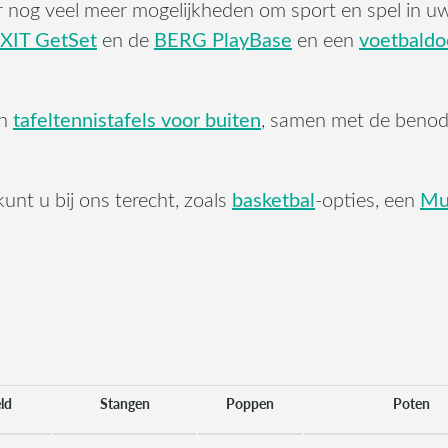
er nog veel meer mogelijkheden om sport en spel in u
XIT GetSet
BERG PlayBase
voetbaldo
en de
en een
tafeltennistafels voor buiten
n
, samen met de beno
basketbal
Mul
unt u bij ons terecht, zoals
-opties, een
ld
Stangen
Poppen
Poten