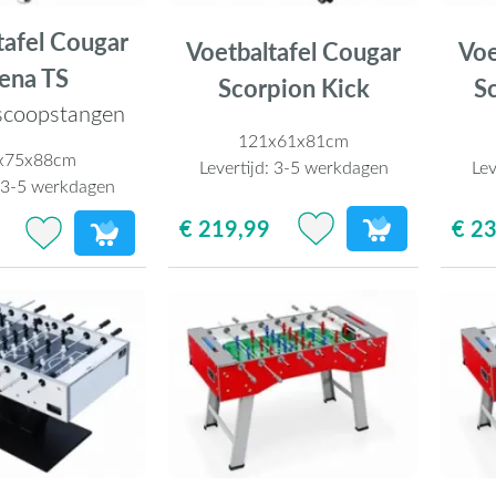
tafel Cougar
Voetbaltafel Cougar
Voe
ena TS
Scorpion Kick
S
scoopstangen
121x61x81cm
x75x88cm
Levertijd:
3-5 werkdagen
Lev
:
3-5 werkdagen
€ 219,99
€ 2