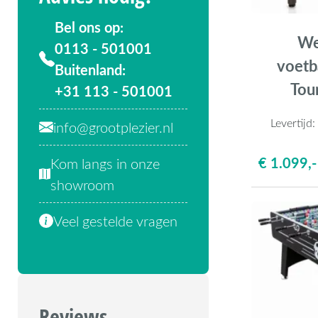
Bel ons op:
We
0113 - 501001
voetba
Buitenland:
Tou
+31 113 - 501001
Levertijd
info@grootplezier.nl
€ 1.099,-
Kom langs in onze
showroom
Veel gestelde vragen
Reviews