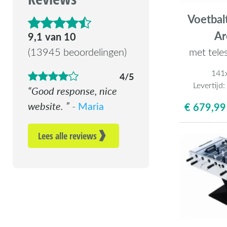
Voetbal
Ar
4.6 van de 5 sterren
9,1 van 10
(13945 beoordelingen)
met tele
141
4/5
Levertijd
Good response, nice
website.
Maria
-
€ 679,99
Lees alle reviews