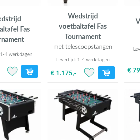
Wedstrijd
dstrijd
V
voetbaltafel Fas
ltafel Fas
Tournament
rnament
met telescoopstangen
Lev
:
1-4 werkdagen
Levertijd:
1-4 werkdagen
€ 79
€ 1.175,-