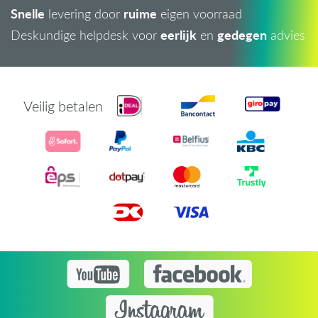
Snelle
ruime
levering door
eigen voorraad
eerlijk
gedegen
Deskundige helpdesk voor
en
advies
Veilig betalen