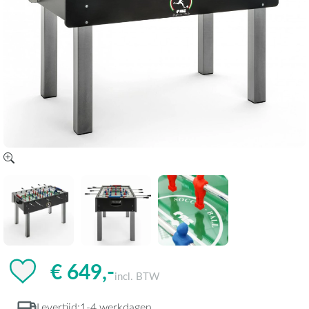
€ 649,-
incl. BTW
Levertijd:
1-4 werkdagen