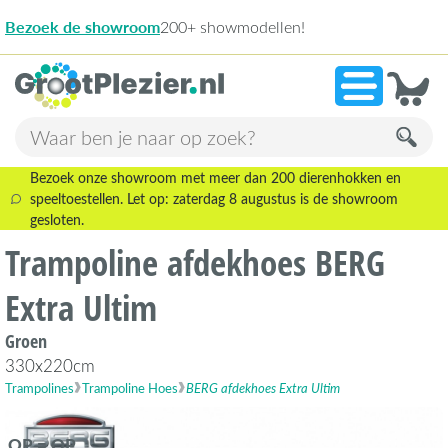
200+ showmodellen!
9,1
Bezoek onze showroom met meer dan 200 dierenhokken en
speeltoestellen. Let op: zaterdag 8 augustus is de showroom
gesloten.
Trampoline afdekhoes BERG
Extra Ultim
Groen
330x220cm
Trampolines
Trampoline Hoes
BERG afdekhoes Extra Ultim
OP = OP