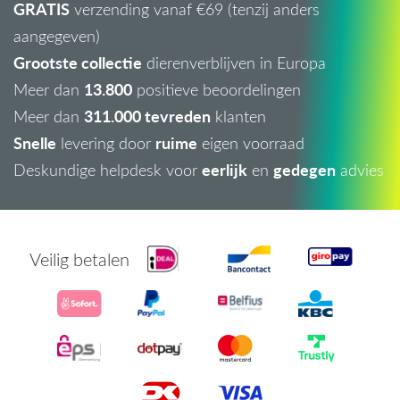
GRATIS
verzending vanaf €69 (tenzij anders
aangegeven)
Grootste collectie
dierenverblijven in Europa
13.800
Meer dan
positieve beoordelingen
311.000 tevreden
Meer dan
klanten
Snelle
ruime
levering door
eigen voorraad
eerlijk
gedegen
Deskundige helpdesk voor
en
advies
Veilig betalen