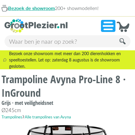
om
200+ showmodellen!
9,1
Bezoek onze showroom met meer dan 200 dierenhokken en
speeltoestellen. Let op: zaterdag 8 augustus is de showroom
gesloten.
Trampoline Avyna Pro-Line 8 ·
InGround
Grijs · met veiligheidsnet
Ø245cm
Trampolines
Alle trampolines van Avyna