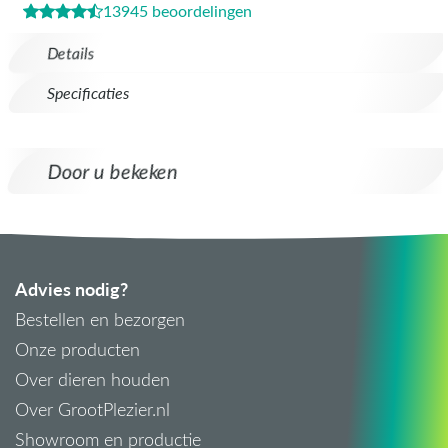
13945 beoordelingen
Details
Specificaties
Door u bekeken
Advies nodig?
Bestellen en bezorgen
Onze producten
Over dieren houden
Over GrootPlezier.nl
Showroom en productie