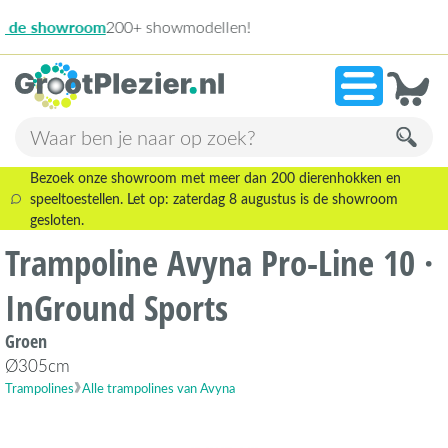
n!
9
Bezoek onze showroom met meer dan 200 dierenhokken en
speeltoestellen. Let op: zaterdag 8 augustus is de showroom
gesloten.
Trampoline Avyna Pro-Line 10 ·
InGround Sports
Groen
Ø305cm
Trampolines
Alle trampolines van Avyna