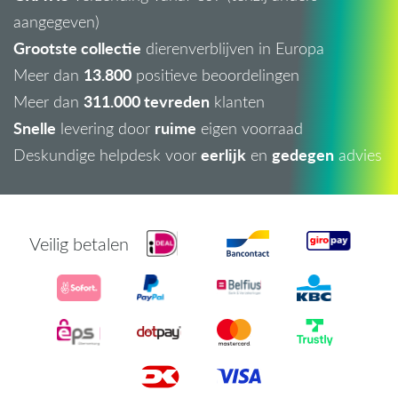
aangegeven)
Grootste collectie
dierenverblijven in Europa
13.800
Meer dan
positieve beoordelingen
311.000 tevreden
Meer dan
klanten
Snelle
ruime
levering door
eigen voorraad
eerlijk
gedegen
Deskundige helpdesk voor
en
advies
Veilig betalen