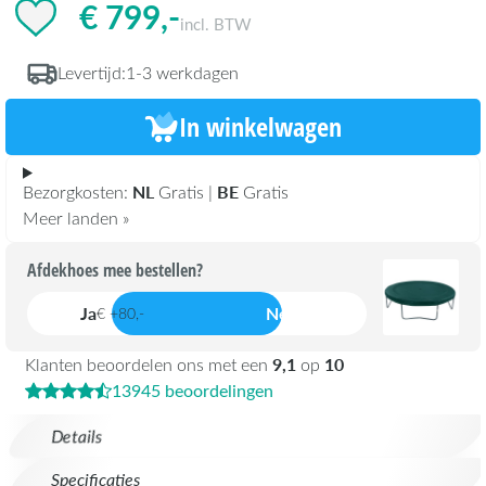
€ 799,-
incl. BTW
Levertijd:
1-3 werkdagen
In winkelwagen
NL
BE
Bezorgkosten:
Gratis |
Gratis
Meer landen »
Afdekhoes mee bestellen?
Ja
Nee
€ +80,-
9,1
10
Klanten beoordelen ons met een
op
13945 beoordelingen
Details
Specificaties