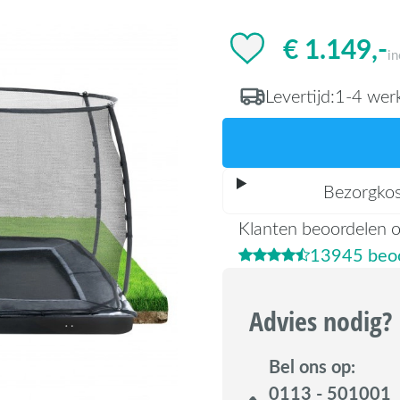
€ 1.149,-
i
Levertijd:
1-4 wer
Bezorgko
Klanten beoordelen 
13945 beoo
Advies nodig?
Bel ons op:
0113 - 501001