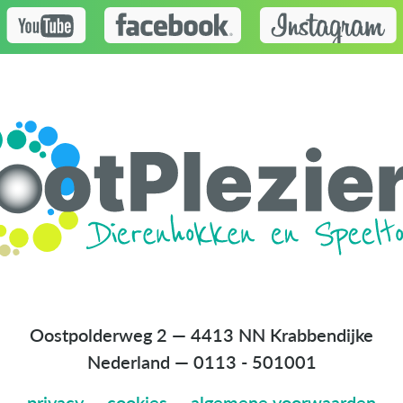
Oostpolderweg 2 — 4413 NN Krabbendijke
Nederland
—
0113 - 501001
privacy
—
cookies
—
algemene voorwaarden