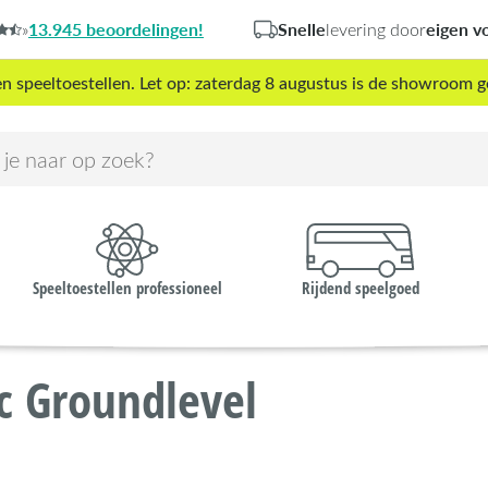
13.945 beoordelingen!
Snelle
eigen v
»
levering door
peeltoestellen. Let op: zaterdag 8 augustus is de showroom g
Speeltoestellen professioneel
Rijdend speelgoed
c Groundlevel