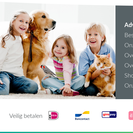
Adv
Bes
On
Ove
Ove
Sh
On
Veilig betalen