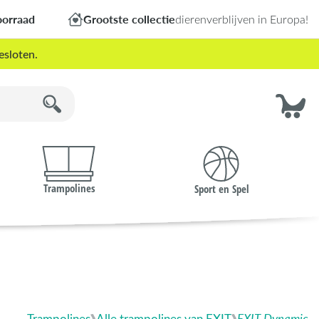
oorraad
Grootste collectie
dierenverblijven in Europa!
esloten.
Trampolines
Sport en Spel
Trampolines
Alle trampolines van EXIT
EXIT Dynamic