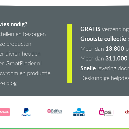
ies nodig?
GRATIS
verzending 
tellen en bezorgen
Grootste collectie
d
ze producten
13.800
Meer dan
p
r dieren houden
311.000 
Meer dan
r GrootPlezier.nl
Snelle
levering doo
owroom en productie
Deskundige helpde
ze blog