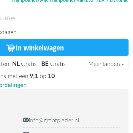
ncl. BTW
kdagen
In winkelwagen
NL
BE
sten:
Gratis |
Gratis
Meer landen »
9,1
10
ons met een
op
rdelingen
info@grootplezier.nl