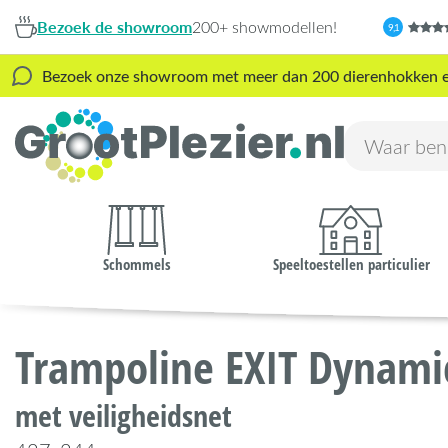
Bezoek de showroom
200+ showmodellen!
9,1
Bezoek onze showroom met meer dan 200 dierenhokken en s
Schommels
Speeltoestellen particulier
Trampoline EXIT Dynami
met veiligheidsnet