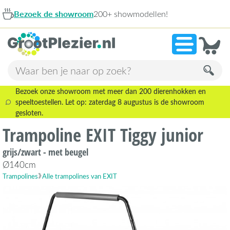
Bezoek de showroom
200+ showmodellen!
Bezoek onze showroom met meer dan 200 dierenhokken en
speeltoestellen. Let op: zaterdag 8 augustus is de showroom
gesloten.
Trampoline EXIT Tiggy junior
grijs/zwart - met beugel
Ø140cm
Trampolines
Alle trampolines van EXIT