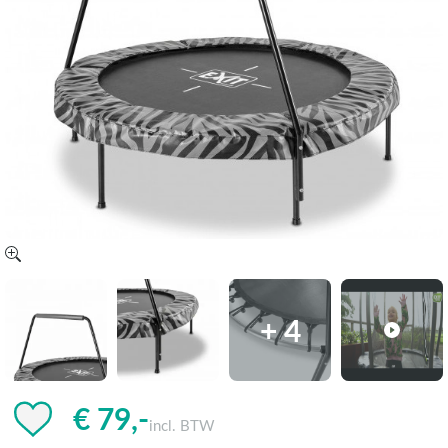
+ 4
€ 79,-
incl. BTW