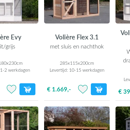
Vol
ière Evy
Volière Flex 3.1
t/grijs
met sluis en nachthok
W
dr
180x230cm
285x115x200cm
:
1-2 werkdagen
Levertijd:
10-15 werkdagen
Lev
€ 1.669,-
€ 3