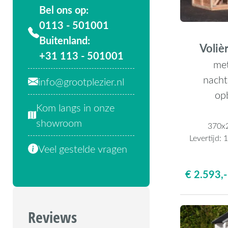
Bel ons op:
0113 - 501001
Buitenland:
Volièr
+31 113 - 501001
met
nacht
info@grootplezier.nl
op
Kom langs in onze
showroom
370x
Levertijd:
1
Veel gestelde vragen
€ 2.593,-
Reviews