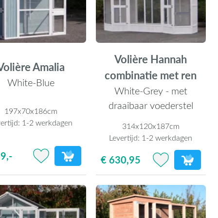
Volière Hannah
Volière Amalia
combinatie met ren
White-Blue
White-Grey - met
draaibaar voederstel
197x70x186cm
ertijd:
1-2 werkdagen
314x120x187cm
Levertijd:
1-2 werkdagen
9,-
€ 630,95