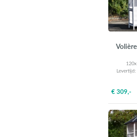
Volière
120
Levertijd
€ 309,-