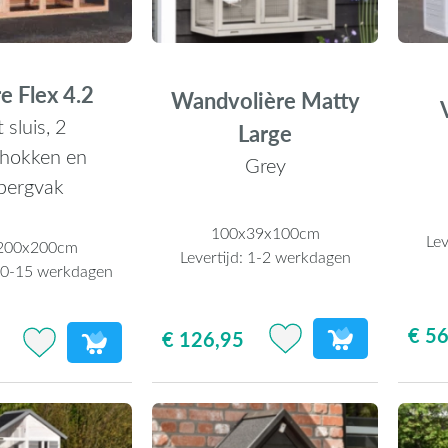
e Flex 4.2
Wandvolière Matty
 sluis, 2
Large
hokken en
Grey
bergvak
100x39x100cm
Lev
200x200cm
Levertijd:
1-2 werkdagen
0-15 werkdagen
€ 56
€ 126,95