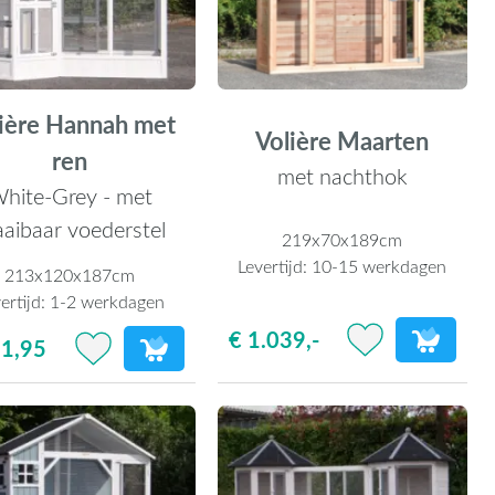
ière Hannah met
Volière Maarten
ren
met nachthok
hite-Grey - met
aaibaar voederstel
219x70x189cm
Levertijd:
10-15 werkdagen
213x120x187cm
ertijd:
1-2 werkdagen
€ 1.039,-
91,95