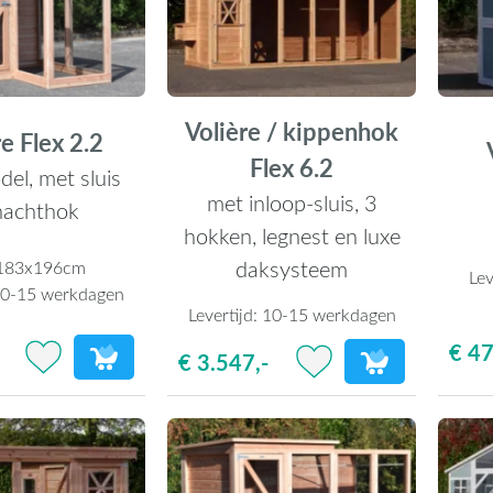
Volière / kippenhok
e Flex 2.2
Flex 6.2
el, met sluis
met inloop-sluis, 3
nachthok
hokken, legnest en luxe
daksysteem
183x196cm
Lev
0-15 werkdagen
Levertijd:
10-15 werkdagen
€ 47
€ 3.547,-