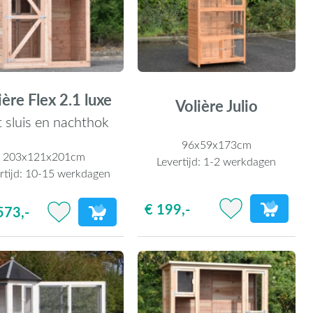
ière Flex 2.1 luxe
Volière Julio
 sluis en nachthok
96x59x173cm
203x121x201cm
Levertijd:
1-2 werkdagen
rtijd:
10-15 werkdagen
€ 199,-
573,-