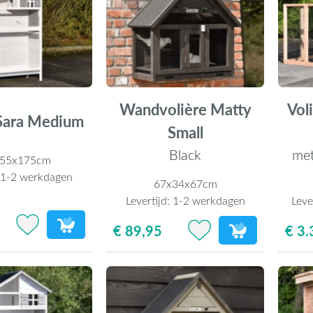
Wandvolière Matty
Vol
 Sara Medium
Small
Black
met
x55x175cm
:
1-2 werkdagen
67x34x67cm
Levertijd:
1-2 werkdagen
Leve
€ 89,95
€ 3.