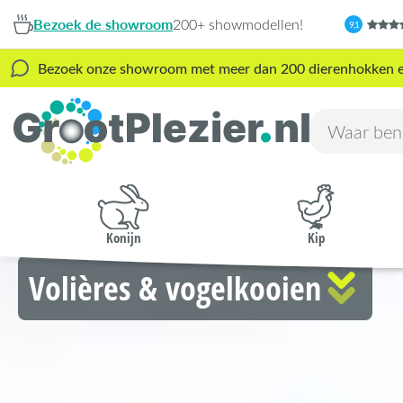
Bezoek de showroom
200+ showmodellen!
9,1
Bezoek onze showroom met meer dan 200 dierenhokken en s
Konijn
Kip
Volières & vogelkooien