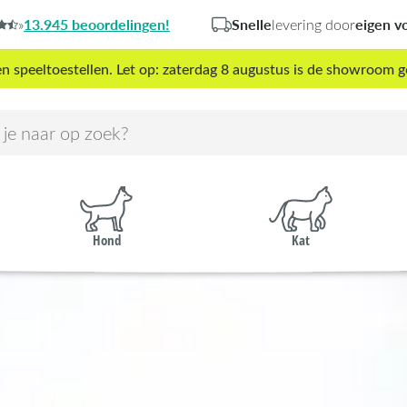
13.945 beoordelingen!
Snelle
eigen v
»
levering door
peeltoestellen. Let op: zaterdag 8 augustus is de showroom g
Hond
Kat