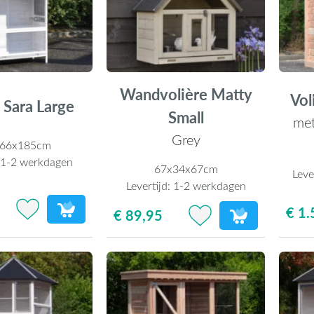
Wandvolière Matty
Vol
 Sara Large
Small
met
Grey
x66x185cm
:
1-2 werkdagen
67x34x67cm
Leve
Levertijd:
1-2 werkdagen
€ 1.
€ 89,95