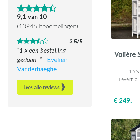
4.6 van de 5 sterren
9,1 van 10
(13945 beoordelingen)
3.5/5
1 x een bestelling
Volière
gedaan.
Evelien
-
Vanderhaeghe
100
Levertijd
Lees alle reviews
€ 249,-