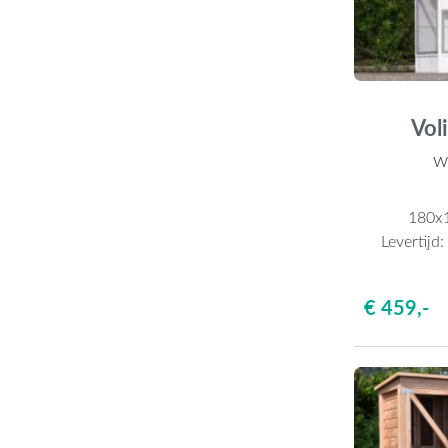
Vol
wi
180x
Levertijd
€ 459,-