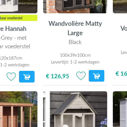
ibaar voederstel
Wandvolière Matty
Vo
re Hannah
Large
Grey - met
Black
ar voederstel
Lev
100x39x100cm
120x187cm
Levertijd:
1-2 werkdagen
:
1-2 werkdagen
€ 16
€ 126,95