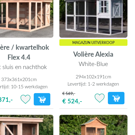
MAGAZIJN UITVERKOOP
ière / kwartelhok
Volière Alexia
Flex 4.4
White-Blue
 sluis en nachthok
294x102x191cm
373x361x201cm
Levertijd:
1-2 werkdagen
rtijd:
10-15 werkdagen
€ 569,-
371,-
€ 524,-