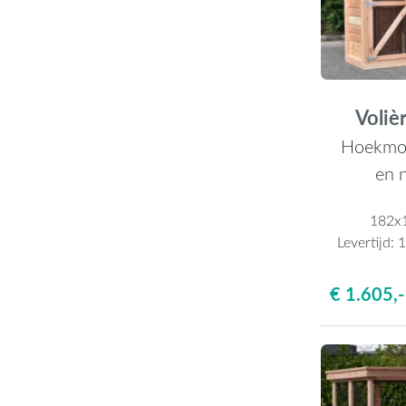
Volièr
Hoekmod
en 
182x
Levertijd:
1
€ 1.605,-