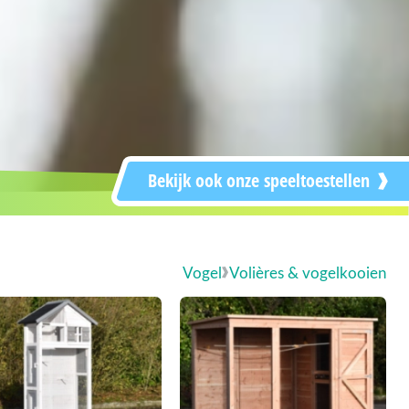
Bekijk ook onze speeltoestellen
Vogel
Volières & vogelkooien