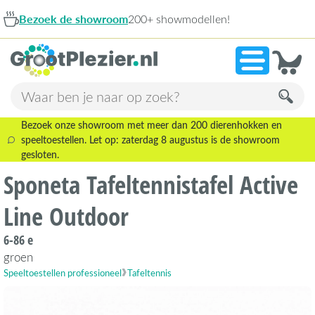
Bezoek de showroom
200+ showmodellen!
Bezoek onze showroom met meer dan 200 dierenhokken en
speeltoestellen. Let op: zaterdag 8 augustus is de showroom
gesloten.
Sponeta Tafeltennistafel Active
Line Outdoor
6-86 e
groen
Speeltoestellen professioneel
Tafeltennis