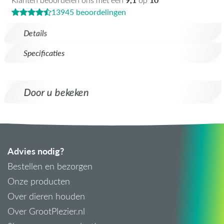
13945 beoordelingen
Details
Specificaties
Door u bekeken
Advies nodig?
Bestellen en bezorgen
Onze producten
Over dieren houden
Over GrootPlezier.nl