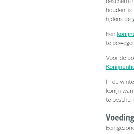
bescherm uw
houden, is
tijdens de
konijn
Een
te bewegen
Voor de bo
Konijnenho
In de winte
konijn war
te bescher
Voeding
Een gezond 