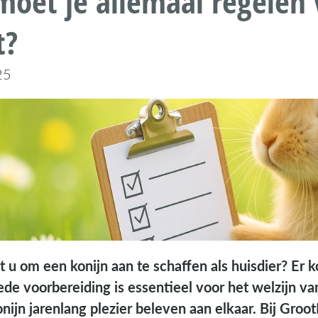
oet je allemaal regelen 
t?
25
u om een konijn aan te schaffen als huisdier? Er k
ede voorbereiding is essentieel voor het welzijn v
onijn jarenlang plezier beleven aan elkaar. Bij Gro