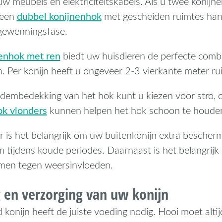
 meubels en elektriciteitskabels. Als u twee konijne
dubbel konijnenhok
 een
met gescheiden ruimtes hand
 gewenningsfase.
enhok met ren
biedt uw huisdieren de perfecte combi
. Per konijn heeft u ongeveer 2-3 vierkante meter ru
dembedekking van het hok kunt u kiezen voor stro, 
k vlonders
kunnen helpen het hok schoon te houde
r is het belangrijk om uw buitenkonijn extra bescher
m tijdens koude periodes. Daarnaast is het belangri
men tegen weersinvloeden.
 en verzorging van uw konijn
konijn heeft de juiste voeding nodig. Hooi moet altij