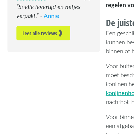
regelen vo
Snelle levertijd en netjes
verpakt.
Annie
-
De juist
Een geschik
Lees alle reviews
kunnen bew
binnen of 
Voor buite
moet besch
konijnen h
konijnenh
nachthok h
Voor binne
een afgeba