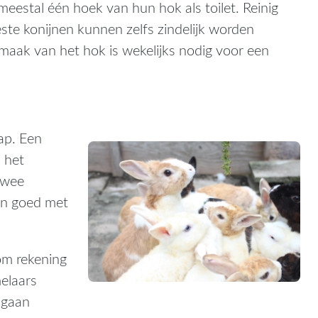
meestal één hoek van hun hok als toilet. Reinig
e konijnen kunnen zelfs zindelijk worden
maak van het hok is wekelijks nodig voor een
ap. Een
s het
twee
ven goed met
 om rekening
elaars
 gaan