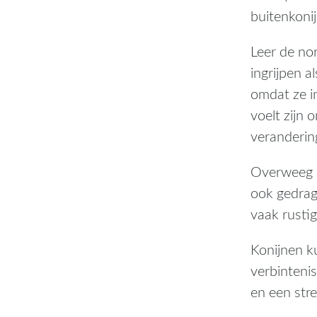
buitenkoni
Leer de no
ingrijpen a
omdat ze in
voelt zijn 
veranderin
Overweeg om
ook gedrag
vaak rustig
Konijnen k
verbintenis
en een str