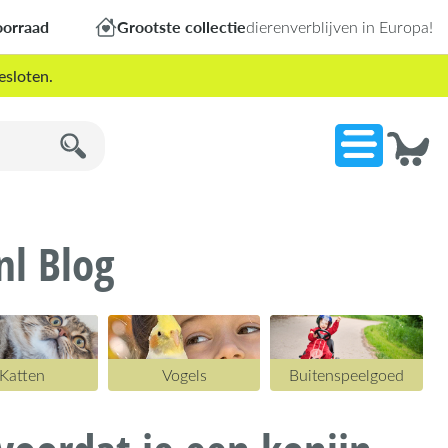
oorraad
Grootste collectie
dierenverblijven in Europa!
esloten.
nl Blog
Katten
Vogels
Buitenspeelgoed