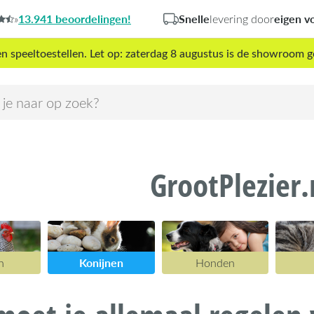
13.941 beoordelingen!
Snelle
eigen v
»
levering door
peeltoestellen. Let op: zaterdag 8 augustus is de showroom g
GrootPlezier.
Konijnen
n
Honden