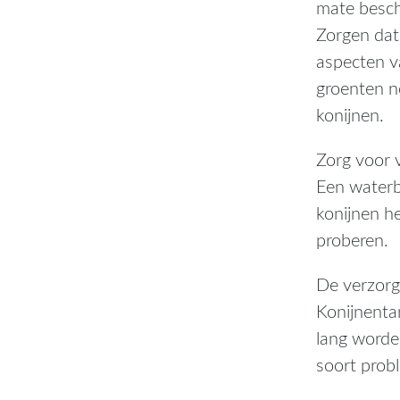
mate beschi
Zorgen dat 
aspecten v
groenten no
konijnen.
Zorg voor 
Een waterb
konijnen h
proberen.
De verzorg
Konijnenta
lang worden
soort probl