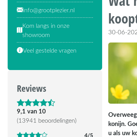
Wat m
info@grootplezier.nl
koop
Kom langs in onze
30-06-20
showroom
Veel gestelde vragen
Reviews
4.6 van de 5 sterren
9,1 van 10
Overweegt 
(13941 beoordelingen)
konijn. Go
u als uw k
4/5