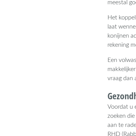
meestal go
Het koppele
laat wenne
konijnen ac
rekening me
Een volwas
makkelijker
vraag dan 
Gezondh
Voordat u e
zoeken die 
aan te rad
RHD (Rabbi