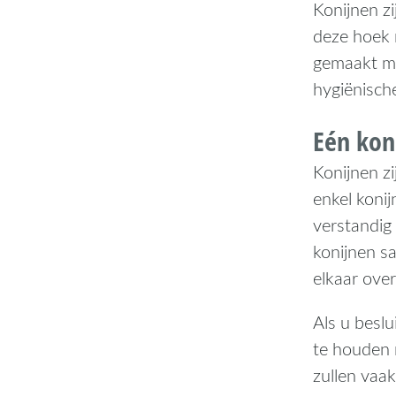
Konijnen zi
deze hoek 
gemaakt me
hygiënisch
Eén kon
Konijnen zi
enkel konij
verstandig
konijnen sa
elkaar ove
Als u beslu
te houden 
zullen vaa